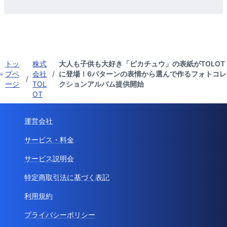
トッ
株式
大人も子供も大好き「ピカチュウ」の表紙がTOLOT
プペ
会社
/
に登場！6パターンの表情から選んで作るフォトコレ
/
ージ
TOL
クションアルバム提供開始
OT
運営会社
サービス・料金
サービス説明会
特定商取引法に基づく表記
利用規約
プライバシーポリシー