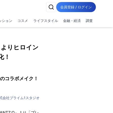
会員登録 / ログイン
ッション
コスメ
ライフスタイル
金融・経済
調査
』よりヒロイン
化！
とのコラボメイク！
式会社プライム1スタジオ
ANTZ:O』より「プレ