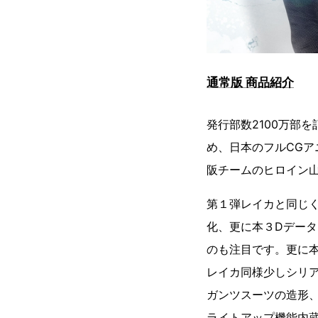
通常版 商品紹介
発行部数2100万部
め、日本のフルCGア
阪チームのヒロイン山
第１弾レイカと同じ
化、更に本３Dデータ
のも注目です。更に本
レイカ同様少しシリ
ガンツスーツの造形、
ライトアップ機能内