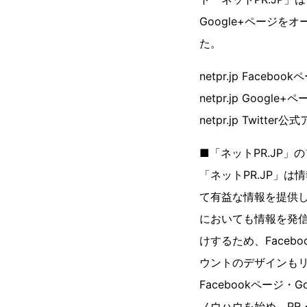
Google+ページを
た。
netpr.jp Faceboo
netpr.jp Google+
netpr.jp Twitte
■「ネットPR.JP
「ネットPR.JP」
て有益な情報を提供しあ
においても情報を発
けするため、Faceb
ウントのデザインも
Facebookページ・
ノウハウを始め、P