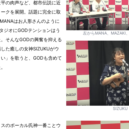
近平の肉声など、都市伝説に近
トークを展開。話題に完全に取
とMANAはお人形さんのように
タジオにGODテンションはう
左からMANA、MAZAKI、
。そんなGODの興奮を抑える
した癒しの女神SIZUKUがウ
い」を歌うと、GODも含めて
た。
SIZUKU
クスのボーカル氏神一番ことウ