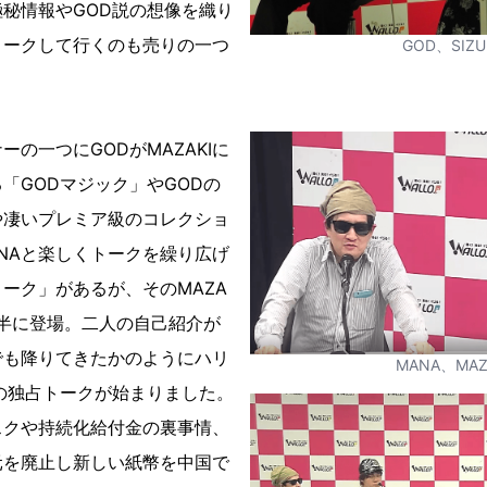
秘情報やGOD説の想像を織り
トークして行くのも売りの一つ
GOD、SIZU
の一つにGODがMAZAKIに
「GODマジック」やGODの
や凄いプレミア級のコレクショ
NAと楽しくトークを繰り広げ
ーク」があるが、そのMAZA
が前半に登場。二人の自己紹介が
でも降りてきたかのようにハリ
MANA、MAZ
の独占トークが始まりました。
スクや持続化給付金の裏事情、
元を廃止し新しい紙幣を中国で