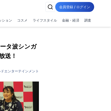
会員登録 / ログイン
ッション
コスメ
ライフスタイル
金融・経済
調査
シータ波シンガ
生放送！
ルドエンターテインメント