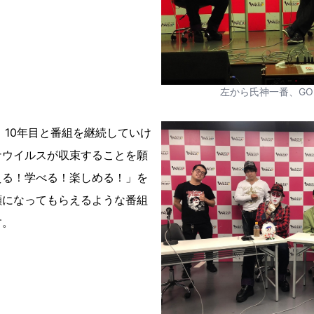
左から氏神一番、GOD
、10年目と番組を継続していけ
ナウイルスが収束することを願
える！学べる！楽しめる！」を
顔になってもらえるような番組
す。