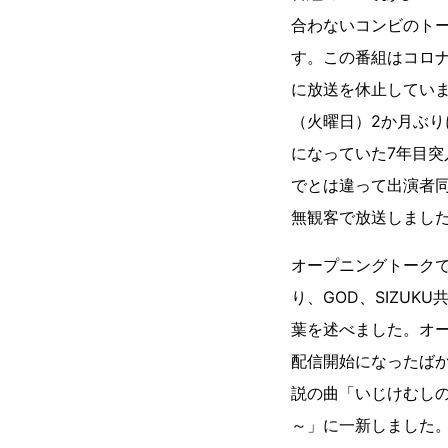
合わないコンビのト
す。この番組はコロ
に放送を休止していま
（火曜日）2か月ぶり
になっていた7年目突
でとは違って出演者
無観客で放送しまし
オープニングトークで
り、GOD、SIZUK
葉を述べました。オー
配信開始になったばかり
説の曲「いじけむし
～」に一新しました