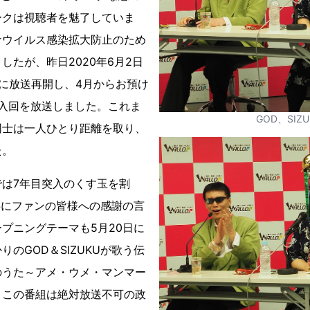
ークは視聴者を魅了していま
ナウイルス感染拡大防止のため
したが、昨日2020年6月2日
に放送再開し、4月からお預け
入回を放送しました。これま
GOD、SIZU
同士は一人ひとり距離を取り、
た。
は7年目突入のくす玉を割
U共にファンの皆様への感謝の言
プニングテーマも5月20日に
のGOD＆SIZUKUが歌う伝
のうた～アメ・ウメ・マンマー
。この番組は絶対放送不可の政