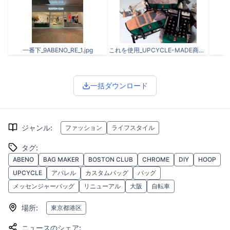
一番下_9ABENO_RE_1.jpg
これを使用_UPCYCLE-MADE商品画像.jpg
一括ダウンロード
ジャンル
:
ファッション
ライフスタイル
タグ
:
ABENO
BAG MAKER
BOSTON CLUB
CHROME
DIY
HOOP
UPCYCLE
アパレル
カスタムバッグ
バッグ
メッセンジャーバッグ
リニューアル
大阪
自転車
場所
:
東京都港区
ニュースのシェア
: