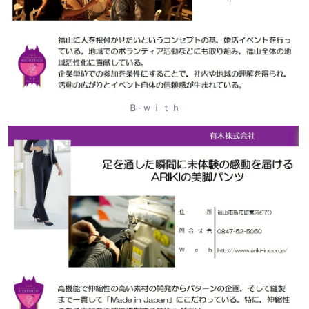
Ｂ-ｗｉｔｈ