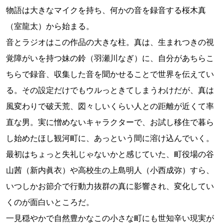
物語は大きなマイクを持ち、何かの音を録音する桜木真
（室龍太）から始まる。
音とラジオはこの作品の大きな柱。真は、生まれつきの視
覚障がいを持つ妹の鈴（羽瀬川なぎ）に、自分があちらこ
ちらで録音、収集した音を聞かせることで世界を伝えてい
る。その設定だけでもウルっときてしまうわけだが、真は
風変わりで破天荒、図々しいくらい人との距離が近くて率
直な男。実に憎めないキャラクターで、お試し移住で暮ら
し始めたほし観河町に、あっという間に溶け込んでいく。
最初はちょっと失礼じゃないかと感じていた、町役場の谷
山茜（新内眞衣）や高校生の上島明人（小西成弥）すら、
いつしかお節介で行動力抜群の真に影響され、変化してい
くのが面白いところだ。
一見穏やかで自然豊かなこの小さな町にも世知辛い現実が