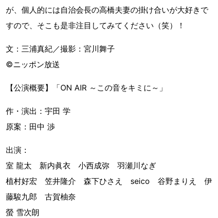
が、個人的には自治会長の高橋夫妻の掛け合いが大好きで
すので、そこも是非注目してみてください（笑）！
文：三浦真紀／撮影：宮川舞子
©ニッポン放送
【公演概要】「ON AIR ～この音をキミに～」
作・演出：宇田 学
原案：田中 渉
出演：
室 龍太 新内眞衣 小西成弥 羽瀬川なぎ
植村好宏 笠井隆介 森下ひさえ seico 谷野まりえ 伊
藤駿九郎 古賀柚奈
螢 雪次朗