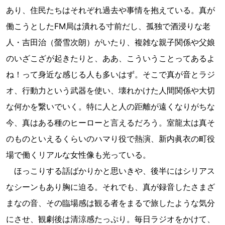
あり、住民たちはそれぞれ過去や事情を抱えている。真が
働こうとしたFM局は潰れる寸前だし、孤独で酒浸りな老
人・吉田治（螢雪次朗）がいたり、複雑な親子関係や父娘
のいざこざが起きたりと、ああ、こういうことってあるよ
ね！って身近な感じる人も多いはず。そこで真が音とラジ
オ、行動力という武器を使い、壊れかけた人間関係や大切
な何かを繋いでいく。特に人と人の距離が遠くなりがちな
今、真はある種のヒーローと言えるだろう。室龍太は真そ
のものといえるくらいのハマり役で熱演、新内眞衣の町役
場で働くリアルな女性像も光っている。
ほっこりする話ばかりかと思いきや、後半にはシリアス
なシーンもあり胸に迫る。それでも、真が録音したさまざ
まなの音、その臨場感は観る者をまるで旅したような気分
にさせ、観劇後は清涼感たっぷり。毎日ラジオをかけて、