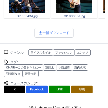
GP_00643d.jpg
GP_00603d.jpg
一括ダウンロード
ジャンル
:
ライフスタイル
ファッション
エンタメ
タグ
:
ONAIR〜この音をキミに〜
室龍太
小西成弥
新内眞衣
羽瀬川なぎ
螢雪次朗
ニュースのシェア
:
X
Facebook
LINE
印刷