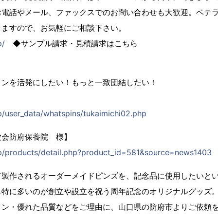
お電話やメール、ファックスでのお問い合わせも大歓迎。ベテ
しますので、お気軽にご相談下さい。
p/
◆サンプル請求・見積請求はこちら
ョンを活発にしたい！もっと一致団結したい！
」
jp/user_data/whatspins/tukaimichi02.php
愛会防府保養院 様】
jp/products/detail.php?product_id=581&source=news1403
て製作されるオーダーメイドピンズを、記念品に使用したいと
も特に多いのが創立や設立を祝う周年記念のオリジナルグッズ
イン・優れた品質などをご理由に、山口県の防府市よりご依頼