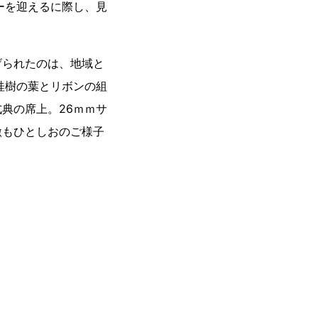
ーを迎えるに際し、見
げられたのは、地域と
桂樹の葉とリボンの組
典の席上。26ｍｍサ
激もひとしおのご様子