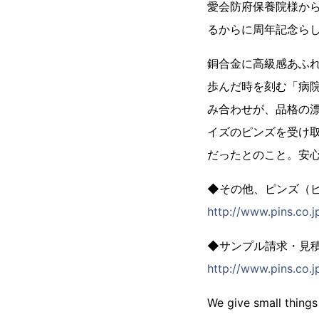
愛会防府保養院様か
るからに周年記念ら
銅合金に高級感あふ
歩んだ時を刻む「病
み合わせが、品格の
イズのピンズを受け
だったとのこと。安
◆その他、ピンズ（
http://www.pins.co.j
◆サンプル請求・見
http://www.pins.co.j
We give small things