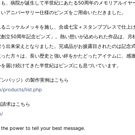
らも、病院が誕生して半世紀にあたる50周年のメモリアルイヤ
しいアニバーサリー仕様のピンズをご用命いただきました。
れるニッケルメッキを施し、合成七宝＋スタンププレスで仕上
院創立50周年記念ピンズ」。熱い想いが込められた作品は、月
漂う出来栄えとなりました。完成品がお披露目されたのは記念式
取った方々は、長い歴史と強い絆をかたどったアイテムに、感
心を届け続けてきた半世紀はピンズにも息づいています。
ピンバッジ）の製作実例はこちら
p/products/list.php
積請求はこちら
p/
 the power to tell your best message.