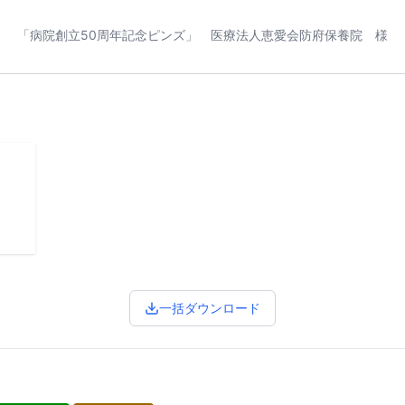
「病院創立50周年記念ピンズ」 医療法人恵愛会防府保養院 様
一括ダウンロード