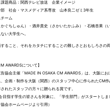
 課題商品：関西テレビ放送 企業イメージ
部 社会・マスメディア系専攻 山本良二ゼミ3年生
んチーム
さかぐちしゅん）・酒井貴史（さかいたかふみ）・石橋杏果（
見ない大学生へ。
画すること、それをカタチにすることの難しさとおもしろさの
A CM AWARDSについて】
協会主催「MADE IN OSAKA CM AWARDS」は、大阪に
れ、企画・制作を大阪（関西）のスタッフ中心に作られたCM作
作されたスタッフの方々に贈られる賞です。
界を目指す学生の皆さんを対象に、「学生部門」がスタートしま
告協会ホームページより引用）