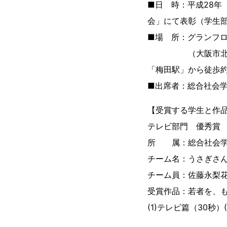
■日 時：平成28年（2
会」にて表彰（学生部門
■場 所：グランフ
（大阪市北区大深町
「梅田駅」から徒歩約
■出席者：総合社会
【受賞する学生と作
テレビ部門 優秀賞
所 属：総合社会学
チーム名：うさぎさ
チーム員：佐藤永梨
受賞作品：若者を、
(1)テレビ篇（30秒）