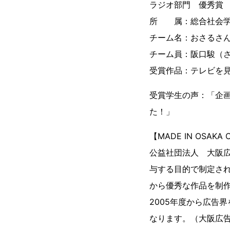
ラジオ部門 優秀賞
所 属：総合社会学
チーム名：おさるさ
チーム員：阪口駿（
受賞作品：テレビを
受賞学生の声：「企
た！」
【MADE IN OSAK
公益社団法人 大阪広告
与する目的で制定さ
から優秀な作品を制
2005年度から広告
なります。（大阪広