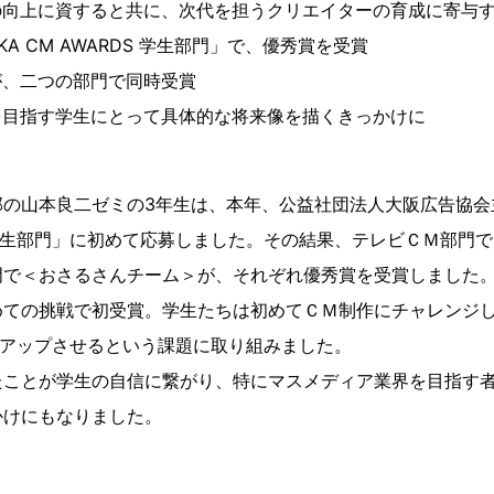
の向上に資すると共に、次代を担うクリエイターの育成に寄与
SAKA CM AWARDS 学生部門」で、優秀賞を受賞
が、二つの部門で同時受賞
を目指す学生にとって具体的な将来像を描くきっかけに
の山本良二ゼミの3年生は、本年、公益社団法人大阪広告協会主催の
RDS 学生部門」に初めて応募しました。その結果、テレビＣＭ部門
門で＜おさるさんチーム＞が、それぞれ優秀賞を受賞しました
めての挑戦で初受賞。学生たちは初めてＣＭ制作にチャレンジ
をアップさせるという課題に取り組みました。
たことが学生の自信に繋がり、特にマスメディア業界を目指す
かけにもなりました。