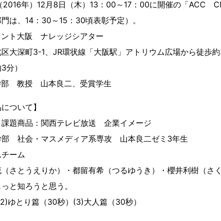
016年）12月8日（木）13：00～17：00に開催の「ACC CM
は、14：30～15：30頃表彰予定）。
ロント大阪 ナレッジシアター
3-1、JR環状線「大阪駅」アトリウム広場から徒歩約
3分）
学部 教授 山本良二、受賞学生
品について】
 課題商品：関西テレビ放送 企業イメージ
部 社会・マスメディア系専攻 山本良二ゼミ3年生
んチーム
花（さとうえりか）・都留有希（つるゆうき）・櫻井利樹（さ
もっと知ろうと思う。
(2)ゆとり篇（30秒）(3)大人篇（30秒）