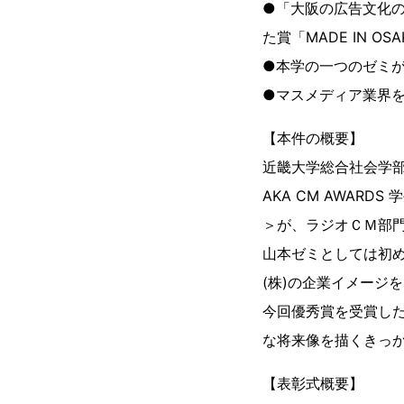
●「大阪の広告文化
た賞「MADE IN O
●本学の一つのゼミ
●マスメディア業界
【本件の概要】
近畿大学総合社会学部
AKA CM AWA
＞が、ラジオＣＭ部
山本ゼミとしては初
(株)の企業イメージ
今回優秀賞を受賞し
な将来像を描くきっ
【表彰式概要】