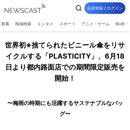
会員登録 / ログイン
新着
地域検索
エンタメ
スポーツ
アニメ・ゲーム
BtoB
世界初※捨てられたビニール傘をリサ
イクルする「PLASTICITY」、6月18
日より都内路面店での期間限定販売を
開始！
〜梅雨の時期にも活躍するサステナブルなバッ
グ〜