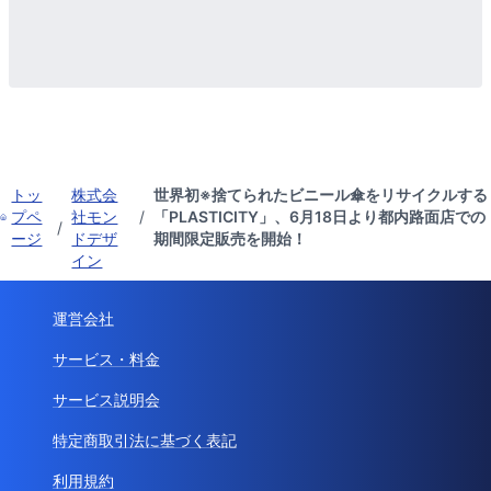
トッ
株式会
世界初※捨てられたビニール傘をリサイクルする
プペ
社モン
/
「PLASTICITY」、6月18日より都内路面店での
/
ージ
ドデザ
期間限定販売を開始！
イン
運営会社
サービス・料金
サービス説明会
特定商取引法に基づく表記
利用規約