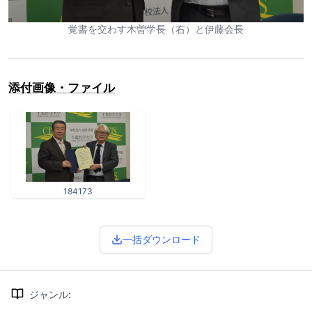
覚書を交わす木曽学長（右）と伊藤会長
添付画像・ファイル
184173
一括ダウンロード
ジャンル
: