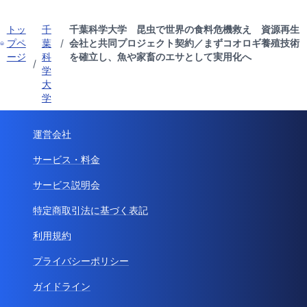
トッ
千
千葉科学大学 昆虫で世界の食料危機救え 資源再生
プペ
葉
/
会社と共同プロジェクト契約／まずコオロギ養殖技術
ージ
科
を確立し、魚や家畜のエサとして実用化へ
/
学
大
学
運営会社
サービス・料金
サービス説明会
特定商取引法に基づく表記
利用規約
プライバシーポリシー
ガイドライン