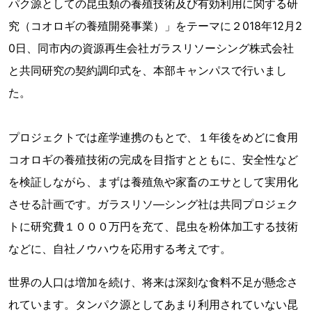
パク源としての昆虫類の養殖技術及び有効利用に関する研
究（コオロギの養殖開発事業）」をテーマに２018年12月2
0日、同市内の資源再生会社ガラスリソーシング株式会社
と共同研究の契約調印式を、本部キャンパスで行いまし
た。
プロジェクトでは産学連携のもとで、１年後をめどに食用
コオロギの養殖技術の完成を目指すとともに、安全性など
を検証しながら、まずは養殖魚や家畜のエサとして実用化
させる計画です。ガラスリソ―シング社は共同プロジェク
トに研究費１０００万円を充て、昆虫を粉体加工する技術
などに、自社ノウハウを応用する考えです。
世界の人口は増加を続け、将来は深刻な食料不足が懸念さ
れています。タンパク源としてあまり利用されていない昆