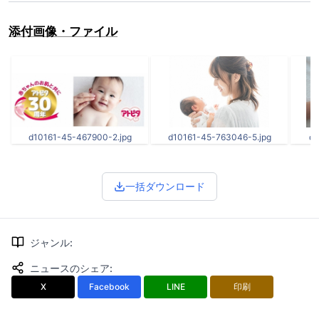
添付画像・ファイル
d10161-45-467900-2.jpg
d10161-45-763046-5.jpg
d1
一括ダウンロード
ジャンル
:
ニュースのシェア
:
X
Facebook
LINE
印刷