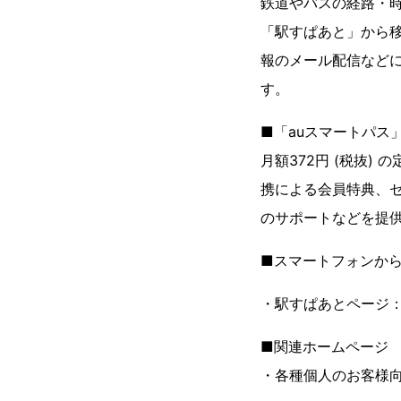
鉄道やバスの経路・
「駅すぱあと」から
報のメール配信など
す。
■「auスマートパス
月額372円 (税抜
携による会員特典、
のサポートなどを提
■スマートフォンか
・駅すぱあとページ
■関連ホームページ
・各種個人のお客様