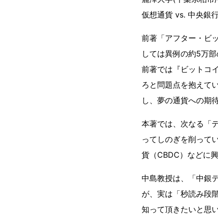
仮想通貨 vs. 中
前著「アフター・ビ
しては異例の約5万
前著では『ビットコ
ろと問題点を抱えて
し、夢の通貨への期
本著では、次なる「デ
ってしのぎを削って
貨（CBDC）などに
中島教授は、「中銀
が、実は「秒読み段
知って頂きたいと思