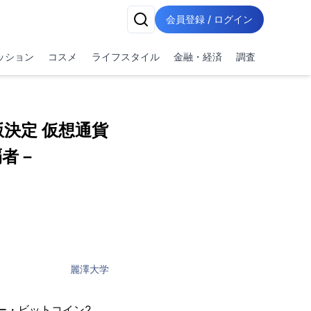
会員登録 / ログイン
ッション
コスメ
ライフスタイル
金融・経済
調査
決定 仮想通貨
覇者－
麗澤大学
ター・ビットコイン2