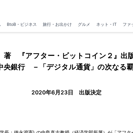
ム
BtoB・ビジネス
旅行・お出かけ
グルメ
ネット・IT
ファ
 著 『アフター・ビットコイン２』出版
. 中央銀行 －「デジタル通貨」の次なる
2020年6月23日 出版決定
/学長：徳永澄憲) の中島真志教授（経済学部所属）が「アフ