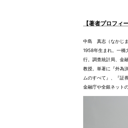
【著者プロフィ
中島 真志（なかじ
1958年生まれ。一
行。調查統計局、金融
教授。単著に『外為決
ムのすべて』、『証
金融庁や全銀ネット