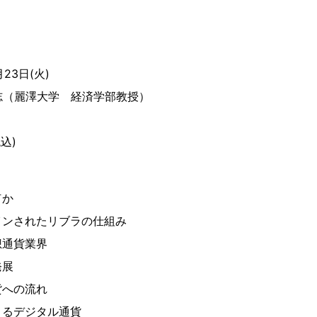
月23日(火)
志（麗澤大学 経済学部教授）
：新潮社
込)
何か
インされたリブラの仕組み
想通貨業界
発展
貨への流れ
よるデジタル通貨