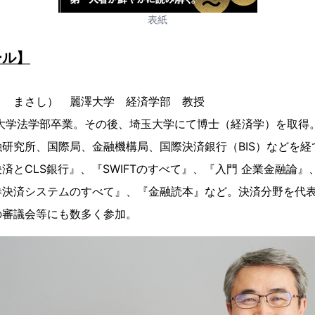
表紙
ール】
ま まさし） 麗澤大学 経済学部 教授
橋大学法学部卒業。その後、埼玉大学にて博士（経済学）を取得。
研究所、国際局、金融機構局、国際決済銀行（BIS）などを経
済とCLS銀行』、『SWIFTのすべて』、『入門 企業金融論
券決済システムのすべて』、『金融読本』など。決済分野を代
の審議会等にも数多く参加。