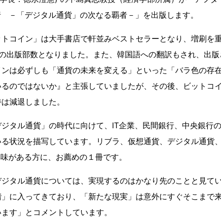
央銀行 －「デジタル通貨」の次なる覇者－」を出版します。
ットコイン」は大手書店で軒並みベストセラーとなり、増刷を
部の出版部数となりました。また、韓国語への翻訳もされ、出版
インは必ずしも「通貨の未来を変える」といった「バラ色の存
いるのではないか』と主張していましたが、その後、ビットコ
待は減退しました。
ジタル通貨」の時代に向けて、IT企業、民間銀行、中央銀行
いる状況を描写しています。リブラ、仮想通貨、デジタル通貨
興味がある方に、お薦めの１冊です。
デジタル通貨については、実現するのはかなり先のことと見て
階」に入ってきており、「新たな現実」は意外にすぐそこまで
います」とコメントしています。