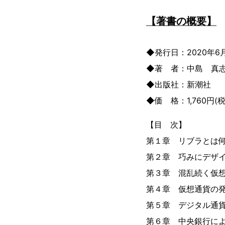
【著書の概要】
◆発行日：2020年6
◆著 者：中島 真
◆出版社
◆価 格：1,760円(税
【目 次】
第１章 リブラとは
第２章 巧みにデザ
第３章 混乱続く仮
第４章 仮想通貨の
第５章 デジタル通
第６章 中央銀行に