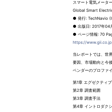
スマート電気メーターの
Global Smart Electr
● 発行: TechNavio (Inf
● 出版日: 2017年04
● ページ情報: 70 Pa
https://www.gii.co.j
当レポートでは、世
要因、市場動向と今
ベンダーのプロファ
第1章 エグゼクティ
第2章 調査範囲
第3章 調査手法
第4章 イントロダク