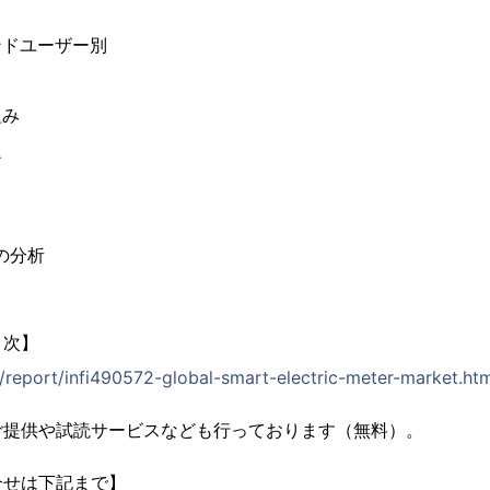
ンドユーザー別
組み
題
の分析
目次】
p/report/infi490572-global-smart-electric-meter-market.ht
ご提供や試読サービスなども行っております（無料）。
合せは下記まで】