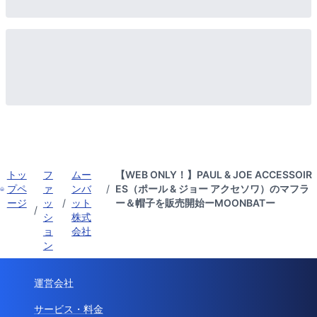
トッ
フ
ムー
【WEB ONLY！】PAUL & JOE ACCESSOIR
プペ
ァ
ンバ
/
ES（ポール & ジョー アクセソワ）のマフラ
ージ
ッ
/
ット
ー＆帽子を販売開始ーMOONBATー
/
シ
株式
ョ
会社
ン
運営会社
サービス・料金