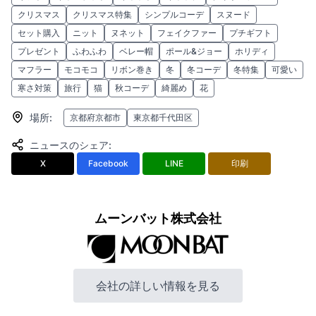
クリスマス
クリスマス特集
シンプルコーデ
スヌード
セット購入
ニット
ヌネット
フェイクファー
プチギフト
プレゼント
ふわふわ
ベレー帽
ポール&ジョー
ホリディ
マフラー
モコモコ
リボン巻き
冬
冬コーデ
冬特集
可愛い
寒さ対策
旅行
猫
秋コーデ
綺麗め
花
場所
:
京都府京都市
東京都千代田区
ニュースのシェア
:
X
Facebook
LINE
印刷
ムーンバット株式会社
会社の詳しい情報を見る