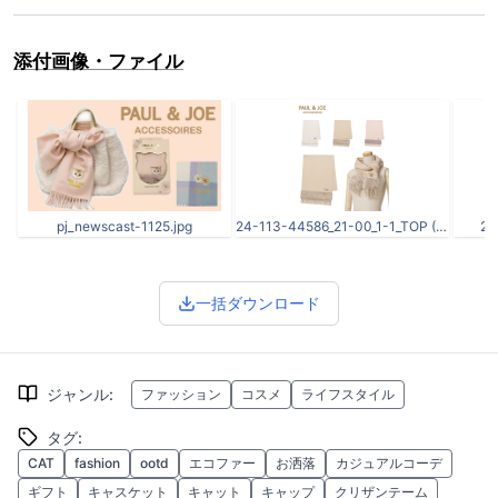
添付画像・ファイル
pj_newscast-1125.jpg
24-113-44586_21-00_1-1_TOP (1).jpg
24
一括ダウンロード
ジャンル
:
ファッション
コスメ
ライフスタイル
タグ
:
CAT
fashion
ootd
エコファー
お洒落
カジュアルコーデ
ギフト
キャスケット
キャット
キャップ
クリザンテーム