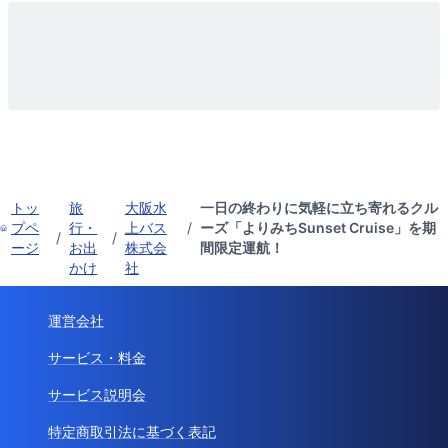
トッ
旅
大阪水
一日の終わりに気軽に立ち寄れるクル
プペ
行・
上バス
/
ーズ「よりみちSunset Cruise」を期
/
/
ージ
お出
株式会
間限定運航！
かけ
社
運営会社
サービス・料金
サービス説明会
特定商取引法に基づく表記