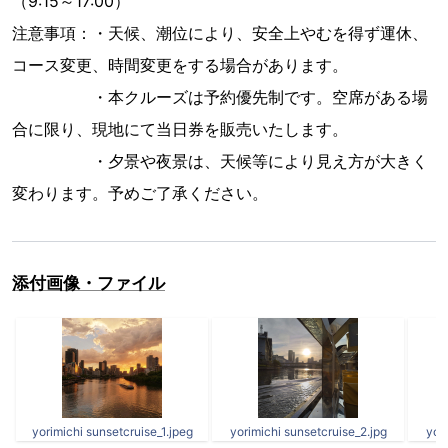
（9:15～17:00）
注意事項：・天候、潮位により、安全上やむを得ず運休、
コース変更、時間変更をする場合があります。
・本クルーズは予約優先制です。空席がある場
合に限り、現地にて当日券を販売いたします。
・夕景や夜景は、天候等により見え方が大きく
変わります。予めご了承ください。
添付画像・ファイル
yorimichi sunsetcruise_1.jpeg
yorimichi sunsetcruise_2.jpg
yori