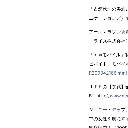
「古瀬絵理の美酒と
ニケーションズ）
h
アースマラソン挑戦
ーライス株式会社
「mixiモバイ
ビバイト」モバイル
R200942166.html
ＪＴＢの【挑戦】全
B）
http://www.ne
ジョニー・デップ
中の女性を虜にす
徹底調査！（200