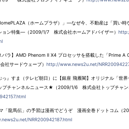
omePLAZA（ホームプラザ）」―なぜ今、不動産は「買い
ョン特集―（2009/1/7 株式会社ホームアドバイザー）
http
ml
】AMD Phenom II X4 プロセッサを搭載した「Prime A Ga
株式会社サードウェーブ）
http://www.news2u.net/NRR20094227
ぷっ』すま（テレビ朝日）に【銀座 飛雁閣】オリジナル「世界
プチャンネルニュース★（2009/1/6 株式会社トップチャ
942157.html
ラマ「龍馬伝」の予習は漫画でどうぞ 漫画全巻ドットコム（2009
w.news2u.net/NRR200942187.html