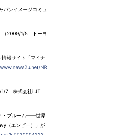
ジャパンイメージコミュ
009/1/5 トーヨ
ト情報サイト「マイナ
//www.news2u.net/NR
7 株式会社i.JT
ド・ブルーム――世界
vy（エンビー）」が
u.net/NRR20094223