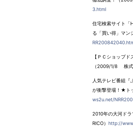
3.html
住宅検索サイト「H
る「買い得」マンシ
RR200842040.ht
【ＰＣショップドスパラ
（2009/1/8 
人気テレビ番組『
が衝撃登場！★トッ
ws2u.net/NRR200
2010年の大河ド
RICO）
http://ww