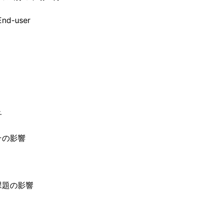
d-user
子
その影響
課題の影響