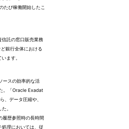
導入し、このたび稼働開始したこ
投資信託の窓口販売業務
など銀行全体における
ています。
リソースの効率的な活
Oracle Exadat
がら、データ圧縮や、
した。
口座の履歴参照時の長時間
チ処理においては、従