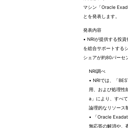
マシン「Oracle Exa
とを発表します。
発表内容
• NRIが提供する
を総合サポートする
シェアが約80パーセ
NRI調べ
• NRIでは、「
用、および処理性能の
a」により、すべ
論理的なリソース
• 「Oracle 
無応答の解消や、