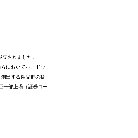
設立されました。
両方においてハードウ
を創出する製品群の提
証一部上場（証券コー