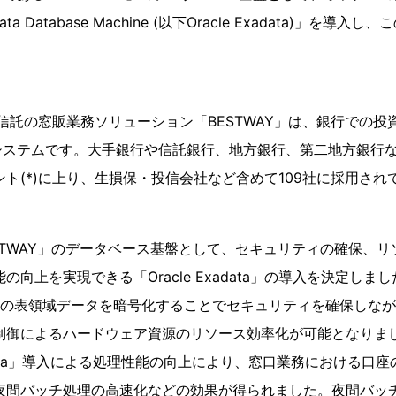
data Database Machine (以下Oracle Exadata)」を
投資信託の窓販業務ソリューション「BESTWAY」は、銀行での
システムです。大手銀行や信託銀行、地方銀行、第二地方銀行
ント(*)に上り、生損保・投信会社など含めて109社に採用され
BESTWAY」のデータベース基盤として、セキュリティの確保、
向上を実現できる「Oracle Exadata」の導入を決定しました。「
ての表領域データを暗号化することでセキュリティを確保しな
制御によるハードウェア資源のリソース効率化が可能となりま
Exadata」導入による処理性能の向上により、窓口業務における
夜間バッチ処理の高速化などの効果が得られました。夜間バッ