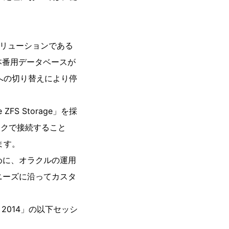
ソリューションである
、本番用データベースが
への切り替えにより停
。
ZFS Storage」を採
トワークで接続すること
ます。
めに、オラクルの運用
RIのニーズに沿ってカスタ
o 2014」の以下セッシ