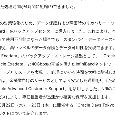
た処理時間が4時間に短縮(*)できました。
害への対策強化のため、データ保護および障害時のリカバリー・
ta Guard」をバックアップセンターに導入しました。これにより
って使用不可能になった場合でも、スタンバイ・データベース
抑え、高いレベルのデータ保護とデータ可用性を実現できます
cle Exadata」のバックアップ・ストレージ基盤として、「Oracle 
le Exadata」と40Gbpsの帯域を備えたInfiniBandネッ
アップとリストアを実現し、処理にかかる時間を大幅に削減し
トでは、金融業向けのサービスとしてより安定した運用を行うた
le Advanced Customer Support」を活用しました。N
ビスにより、専任担当者が迅速かつ確実な保守を支援します。
月22日（水）・23日（木）に開催する「Oracle Days Toky
ェクトについて紹介します。