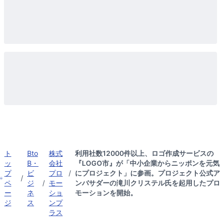
ト
Bto
株式
利用社数12000件以上、ロゴ作成サービスの
ッ
B・
会社
『LOGO市』が「中小企業からニッポンを元気
プ
ビ
プロ
/
にプロジェクト」に参画。プロジェクト公式ア
/
ペ
ジ
/
モー
ンバサダーの滝川クリステル氏を起用したプロ
ー
ネ
ショ
モーションを開始。
ジ
ス
ンプ
ラス