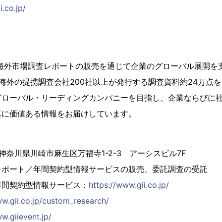
i.co.jp/
、海外市場調査レポートの販売を通じて企業のグローバル展開を
海外の提携調査会社200社以上が発行する調査資料約24万点
グローバル・リーディングカンパニーを目指し、企業ならびに
真に価値ある情報をお届けしています。
4 神奈川県川崎市麻生区万福寺1-2-3 アーシスビル7F
レポート／年間契約型情報サービスの販売、委託調査の受託
年間契約型情報サービス：
https://www.gii.co.jp/
ww.gii.co.jp/custom_research/
w.giievent.jp/