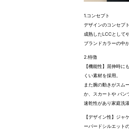
1.コンセプト
デザインのコンセプ
成熟したLCCとして
ブランドカラーの中
2.特徴
【機能性】屈伸時に
くい素材を採用。
また腕の動きがスム
か、スカートや パ
速乾性があり家庭洗
【デザイン性】ジャ
ーパードシルエット