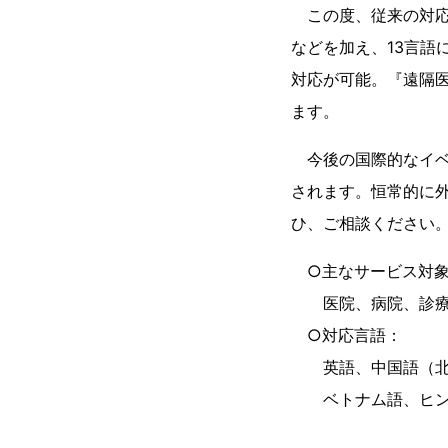
この度、従来の対応
などを加え、13言語
対応が可能。『遠隔医
ます。
今後の国際的なイベ
されます。恒常的に
ひ、ご相談ください
○主なサービス対
医院、病院、診療所
○対応言語：
英語、中国語（北京
ベトナム語、ヒンデ