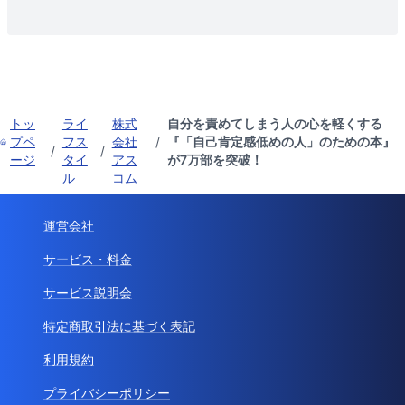
トッ
ライ
株式
自分を責めてしまう人の心を軽くする
プペ
フス
会社
/
『「自己肯定感低めの人」のための本』
/
/
ージ
タイ
アス
が7万部を突破！
ル
コム
運営会社
サービス・料金
サービス説明会
特定商取引法に基づく表記
利用規約
プライバシーポリシー