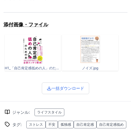
添付画像・ファイル
H1_「自己肯定感低めの人」のための本.jpg
ノイズ.jpg
一括ダウンロード
ジャンル
:
ライフスタイル
タグ
:
ストレス
不安
孤独感
自己肯定感
自己肯定感低め