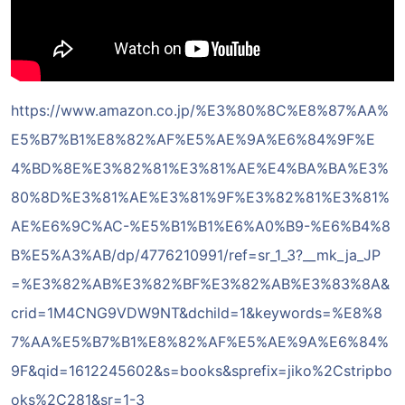
https://www.amazon.co.jp/%E3%80%8C%E8%87%AA%
E5%B7%B1%E8%82%AF%E5%AE%9A%E6%84%9F%E
4%BD%8E%E3%82%81%E3%81%AE%E4%BA%BA%E3%
80%8D%E3%81%AE%E3%81%9F%E3%82%81%E3%81%
AE%E6%9C%AC-%E5%B1%B1%E6%A0%B9-%E6%B4%8
B%E5%A3%AB/dp/4776210991/ref=sr_1_3?__mk_ja_JP
=%E3%82%AB%E3%82%BF%E3%82%AB%E3%83%8A&
crid=1M4CNG9VDW9NT&dchild=1&keywords=%E8%8
7%AA%E5%B7%B1%E8%82%AF%E5%AE%9A%E6%84%
9F&qid=1612245602&s=books&sprefix=jiko%2Cstripbo
oks%2C281&sr=1-3