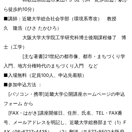
ら徒歩約10分）
■講師：近畿大学総合社会学部（環境系専攻） 教授
久 隆浩（ひさ たかひろ）
大阪大学大学院工学研究科博士後期課程修了 博
士（工学）
[主な著書]21世紀の都市像、都市・まちづくり学
入門、地方分権時代のまちづくり入門 など
■入場無料（定員100人、申込先着順）
■参加申込方法 ：
[パソコン・携帯]近畿大学公開講座ホームページの申込
フォーム から
[FAX・はがき]講座開催日、住所、氏名、TEL・FAX番
号、メールアドレスを明記し、近畿大学総務部まで（1）F
AX（06-6727-4435）、（2）郵送（〒577-8502大阪府