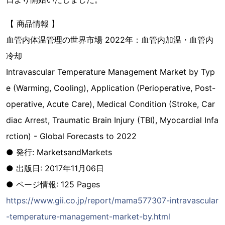
【 商品情報 】
血管内体温管理の世界市場 2022年：血管内加温・血管内
冷却
Intravascular Temperature Management Market by Typ
e (Warming, Cooling), Application (Perioperative, Post-
operative, Acute Care), Medical Condition (Stroke, Car
diac Arrest, Traumatic Brain Injury (TBI), Myocardial Infa
rction) - Global Forecasts to 2022
● 発行: MarketsandMarkets
● 出版日: 2017年11月06日
● ページ情報: 125 Pages
https://www.gii.co.jp/report/mama577307-intravascular
-temperature-management-market-by.html