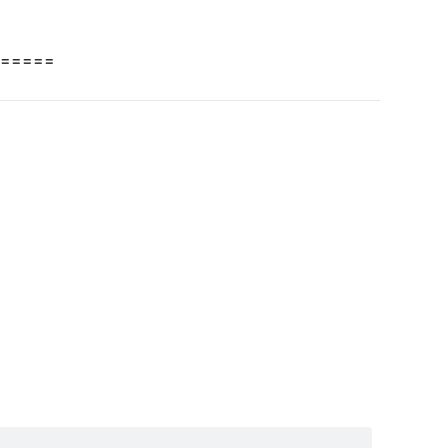
=====