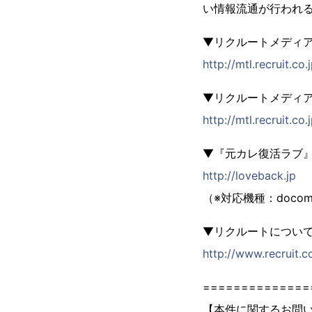
い情報流通が行われ
▼リクルートメディ
http://mtl.recruit.co.
▼リクルートメディ
http://mtl.recruit.co
▼『元カレ復活ラブ
http://loveback.jp
（※対応機種：doco
▼リクルートについ
http://www.recruit.co
==============
【本件に関するお問