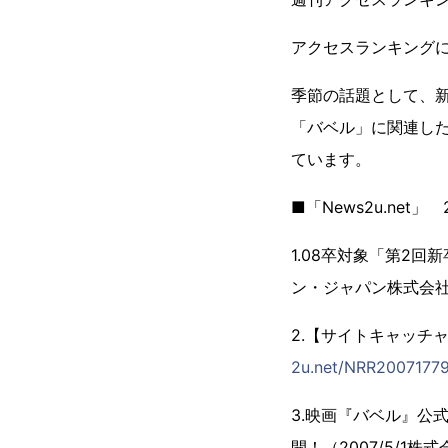
アクセスランキングに
季節の話題として、
「バベル」に関連した
ています。
■「News2u.ne
1.08卒対象「第2回
ン・ジャパン株式会
2.【サイトキャッチャ
2u.net/NRR20071779
3.映画『バベル』公
開！（2007/5/1株