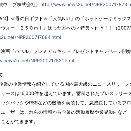
/2旅ウェブ株式会社）
http://www.news2u.net/NRR200717873.h
 TOWN】≪母の日ギフト≫「人気No1」の『ホットケーキミック
ヴォー ２５０ｍｌ』送った方への＜特典＞付き！！（2007/
s2u.net/NRR200717884.html
u」にて映画『バベル』プレミアムキットプレゼントキャンペーン開始！
w.news2u.net/NRR200717831.html
ついて
は、会員企業の企業情報を紹介している国内最大級のニュースリリー
リースは16,000件を超えています。蓄積されたプレスリリー
ックバックやRSSなどの機能を実装して、急成長しているブ
。ユーザーはこれらの情報から企業の活動履歴や業界動向など
ることができます。