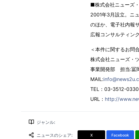
■株式会社ニューズ
2001年3月設立。ニ
のほか、電子社内報サ
広報コンサルティン
＜本件に関するお問
株式会社ニューズ・
事業開発部 担当:冨
MAIL:
info@news2u.c
TEL：03-3512-033
URL：
http://www.ne
ジャンル
:
ニュースのシェア
:
X
Facebook