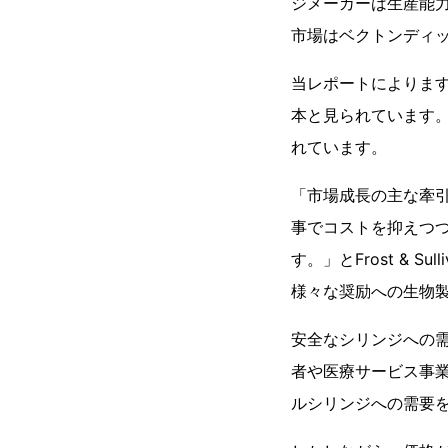
ジメーカーは生産能力
市場はベクトンディッ
当レポートによります
本と見られています。需
れています。
「市場成長の主な牽
事でコストを抑えつ
す。」とFrost & S
様々な奨励への生物
安全なシリンジへの需
者や医療サービス事
ルシリンジへの需要