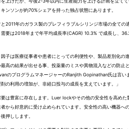
を上げたか、今後2-3年以内に生産能力を上げる計画を立て
キンソンが約70%シェアを持った独占状態にあります。
と2011年のガラス製のプレフィラブルシリンジ市場の全ての適用
要は2018年まで年平均成長率(CAGR) 10.3% で成長し、3
引因子は医療従事者や患者にとっての利便性や、製品差別化の
つ最高の結果が出せる事、投薬量のミスや異物混入などの防止
ullivanのプログラムマネージャーのRanjith Gopinathan氏
製剤の利用の増加が、非経口投与の成長を支えています。」
要は豊富に存在します。Luer lockやその他の安全性を高め
業者から好意的に受け止められています。安全性の高い機器へ
を後押しします。