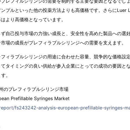
がプレフィルシリンジの需要を制約する主要な要因となるでし
ンプルといった他の投薬方法よりも高価格です。さらにLuer L
器はより高価格となっています。
らず自己投与市場の力強い成長と、安全性を高めた製品への選
ン市場の成長がプレフィラブルシリンジへの需要を支えます。
レフィラブルシリンジの用途に合わせた容量、競争的な価格設
してタイミングの良い供給が参入企業にとっての成功の要因とな
ます。
欧州のプレフィラブルシリンジ市場
pean Prefillable Syringes Market
/report/fs243242-analysis-european-prefillable-syringes-m
n