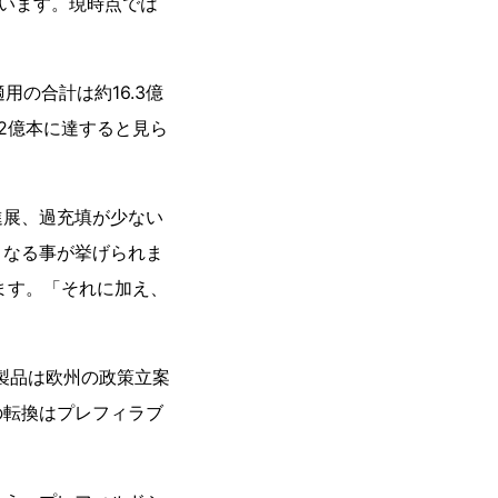
ています。現時点では
の合計は約16.3億
6.2億本に達すると見ら
進展、過充填が少ない
となる事が挙げられま
は言います。「それに加え、
た製品は欧州の政策立案
の転換はプレフィラブ