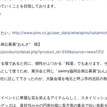
めていくことを目指しております。
p
りたい」
http://www.pins.co.jp/user_data/whatspins/tukaimic
企画公募展“おんさ” 様】
jp/products/detail.php?product_id=558&source=news1312
する場であると共に、個性がぶつかる「戦場」でもあります。
として使うため、展示会と同じ「swimy協同企画公募展“おんさ
当社に託して下さったのが、大阪会場を地元と呼ぶ市内北区の
なイベントに華麗な花を添えるアイテムらしく、スタイリッシ
グッズは、直径15ｍｍの円形仕様に長方形の集合で白い魚影