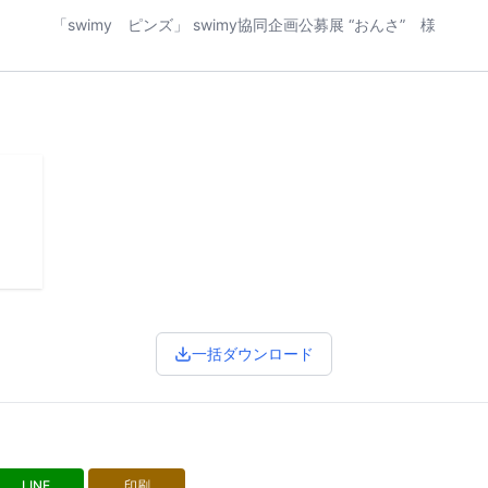
「swimy ピンズ」 swimy協同企画公募展 “おんさ” 様
一括ダウンロード
LINE
印刷