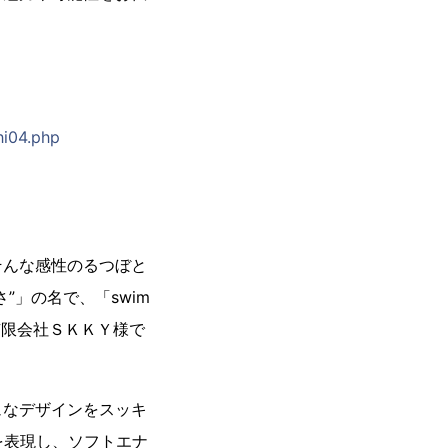
hi04.php
そんな感性のるつぼと
”」の名で、「swim
有限会社ＳＫＫＹ様で
ュなデザインをスッキ
を表現し、ソフトエナ