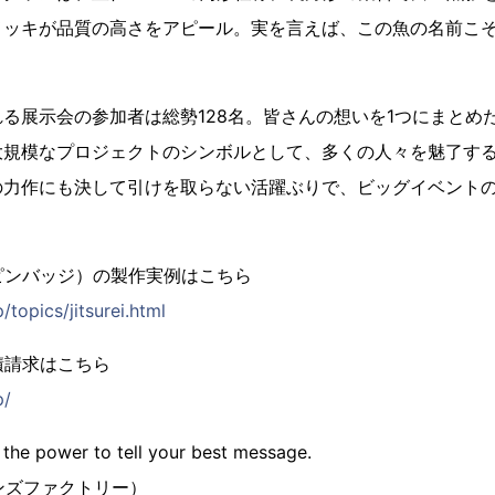
ッキが品質の高さをアピール。実を言えば、この魚の名前こそ「
る展示会の参加者は総勢128名。皆さんの想いを1つにまとめ
大規模なプロジェクトのシンボルとして、多くの人々を魅了す
の力作にも決して引けを取らない活躍ぶりで、ビッグイベント
ピンバッジ）の製作実例はこちら
/topics/jitsurei.html
積請求はこちら
p/
 the power to tell your best message.
（ピンズファクトリー）