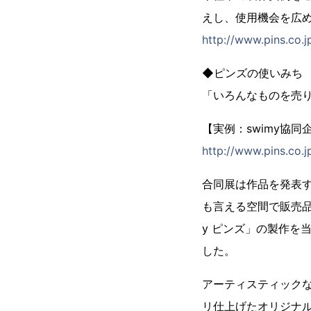
えし、使用機会を広
http://www.pins.co.j
◆ピンズの使いみち
「いろんなものを売
【実例：swimy協同
http://www.pins.co.
合同展は作品を発表
も言える空間で販売品
y ピンズ」の製作を
した。
アーティスティック
リ仕上げたオリジナル