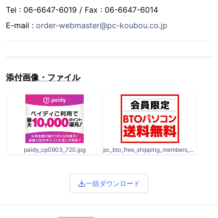
Tel : 06-6647-6019 / Fax : 06-6647-6014
E-mail :
order-webmaster@pc-koubou.co.jp
添付画像・ファイル
paidy_cp0903_720.jpg
pc_bto_free_shipping_members_v2_720.jpg
一括ダウンロード