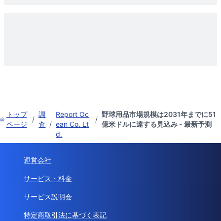
トップ
調
Report Oc
野球用品市場規模は2031年までに51
/
/
ページ
査
/
ean Co. Lt
億米ドルに達する見込み - 最新予測
d.
運営会社
サービス・料金
サービス説明会
特定商取引法に基づく表記