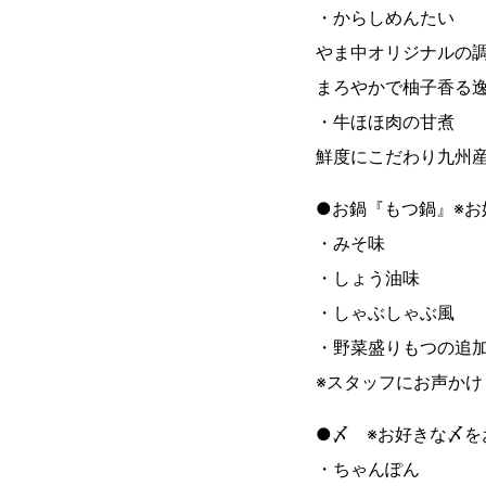
・からしめんたい
やま中オリジナルの
まろやかで柚子香る
・牛ほほ肉の甘煮
鮮度にこだわり九州
●お鍋『もつ鍋』※
・みそ味
・しょう油味
・しゃぶしゃぶ風
・野菜盛りもつの追
※スタッフにお声かけ
●〆 ※お好きな〆を
・ちゃんぽん