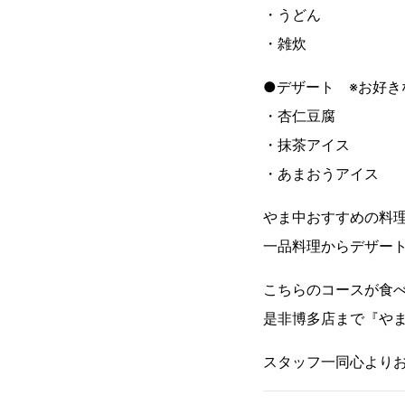
・うどん
・雑炊
●デザート ※お好
・杏仁豆腐
・抹茶アイス
・あまおうアイス
やま中おすすめの料
一品料理からデザー
こちらのコースが食
是非博多店まで『や
スタッフ一同心より