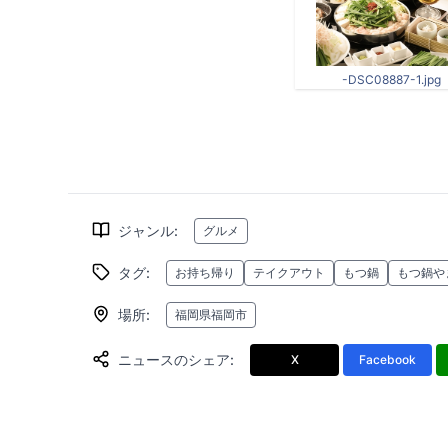
-DSC08887-1.jpg
ジャンル
:
グルメ
タグ
:
お持ち帰り
テイクアウト
もつ鍋
もつ鍋や
場所
:
福岡県福岡市
ニュースのシェア
:
X
Facebook