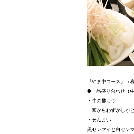
『やま中コース』（税込
●一品盛り合わせ（
・牛の酢もつ
一頭からわずかしか
・せんまい
黒センマイと白セン