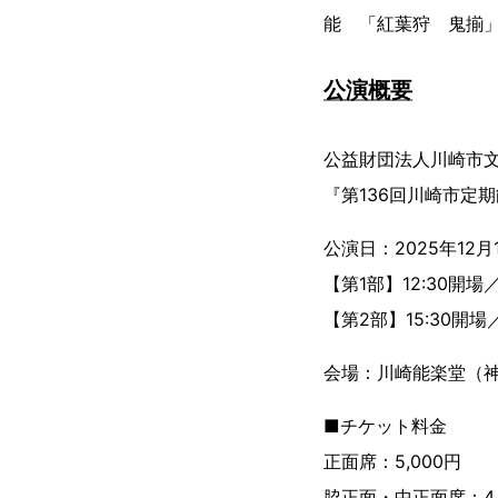
能 「紅葉狩 鬼揃
公演概要
公益財団法人川崎市
『第136回川崎市定
公演日：2025年12月1
【第1部】12:30開場／
【第2部】15:30開場／
会場：川崎能楽堂（神
■チケット料金
正面席：5,000円
脇正面・中正面席：4,