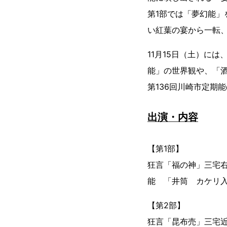
第1部では「夢幻能」
い紅葉の宴から一転
11月15日（土）に
能」の世界観や、「
第136回川崎市定期
出演・内容
【第1部】
狂言「福の神」三宅
能 「井筒 カケリ
【第2部】
狂言「昆布売」三宅