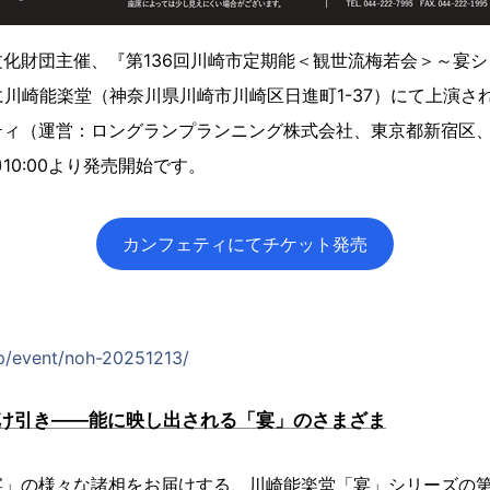
化財団主催、『第136回川崎市定期能＜観世流梅若会＞～宴シ
(土)に川崎能楽堂（神奈川県川崎市川崎区日進町1-37）にて上演さ
ティ（運営：ロングランプランニング株式会社、東京都新宿区、
)10:00より発売開始です。
カンフェティにてチケット発売
jp/event/noh-20251213/
け引き――能に映し出される「宴」のさまざま
宴」の様々な諸相をお届けする、川崎能楽堂「宴」シリーズの