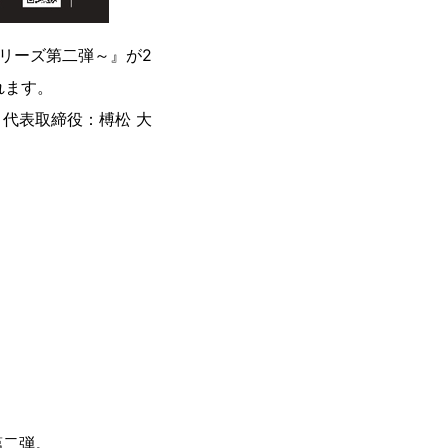
リーズ第二弾～』が2
れます。
代表取締役：榑松 大
第二弾。