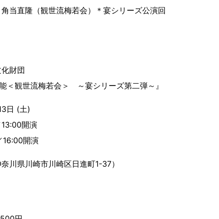
」角当直隆（観世流梅若会）＊宴シリーズ公演回
文化財団
期能＜観世流梅若会＞ ～宴シリーズ第二弾～』
3日 (土)
13:00開演
16:00開演
奈川県川崎市川崎区日進町1-37）
500円