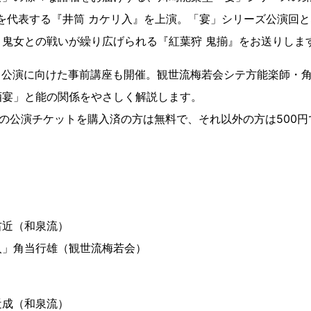
を代表する『井筒 カケリ入』を上演。「宴」シリーズ公演回と
、鬼女との戦いが繰り広げられる『紅葉狩 鬼揃』をお送りしま
は、公演に向けた事前講座も開催。観世流梅若会シテ方能楽師・
酒宴」と能の関係をやさしく解説します。
能の公演チケットを購入済の方は無料で、それ以外の方は500
右近（和泉流）
入」角当行雄（観世流梅若会）
近成（和泉流）