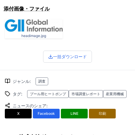
添付画像・ファイル
headimage.jpg
一括ダウンロード
ジャンル
:
調査
タグ
:
プール用ヒートポンプ
市場調査レポート
産業用機械
ニュースのシェア
:
X
Facebook
LINE
印刷