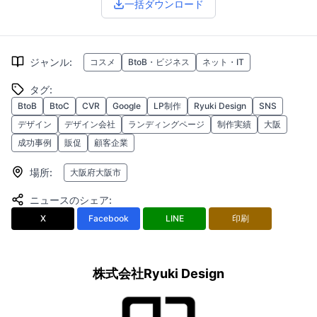
一括ダウンロード
ジャンル
:
コスメ
BtoB・ビジネス
ネット・IT
タグ
:
BtoB
BtoC
CVR
Google
LP制作
Ryuki Design
SNS
デザイン
デザイン会社
ランディングページ
制作実績
大阪
成功事例
販促
顧客企業
場所
:
大阪府大阪市
ニュースのシェア
:
X
Facebook
LINE
印刷
株式会社Ryuki Design