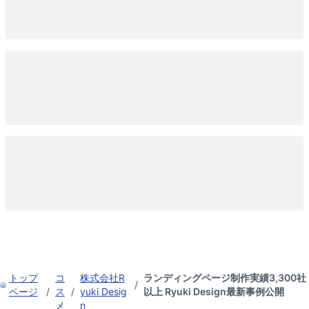
トップ
コ
株式会社R
ランディングページ制作実績3,300社
/
ページ
/
ス
/
yuki Desig
以上 Ryuki Design最新事例公開
メ
n