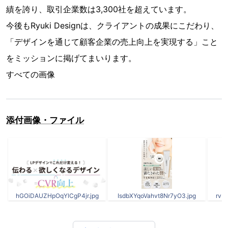
績を誇り、取引企業数は3,300社を超えています。
今後もRyuki Designは、クライアントの成果にこだわり、
「デザインを通じて顧客企業の売上向上を実現する」こと
をミッションに掲げてまいります。
すべての画像
添付画像・ファイル
hGOiDAUZHpOqYlCgP4jr.jpg
IsdbXYqoVahvt8Nr7yO3.jpg
rvP