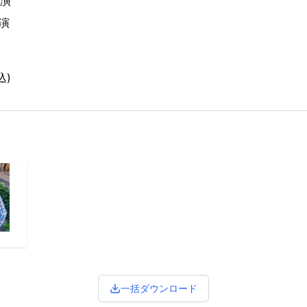
0開演
開演
込)
一括ダウンロード