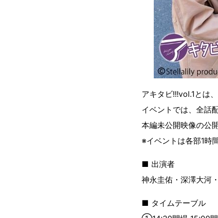
アキタビ!!!vol.
イベントでは、全話
本編未公開映像の公
※イベントは各部1時
■ 出演者
神永圭佑・深澤大河
■ タイムテーブル