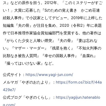
ス』などの原作を担う。2012年、「このミステリーがすご
い！」大賞に応募した『Sのための覚え書き かごめ荘連
続殺人事件』で小説家としてデビュー。2019年に上梓した
短編集『夫の骨』が注目を集め、2020（令和2）年に表題
作で日本推理作家協会賞短編部門を受賞する。他の著作は
『がらくた少女と人喰い煙突』『夫の骨』『妻は忘れな
い』『マザー・マーダー』『残星を抱く』『不知火判事の
比類なき被告人質問』『幸せの国殺人事件』『血腐れ』
『撮ってはいけない家』など。
公式サイト：
https://www.yagi-jun.com/
メルマガ「やぎのおたより」：
https://form.os7.biz/f/44a
429e7/
公式ブログ「やぎのくらし」：
https://yagijun.hatenablo
g.com/