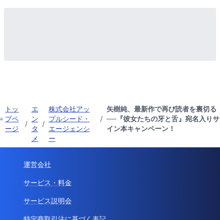
トッ
エ
株式会社アッ
矢樹純、最新作で再び読者を裏切る
プペ
ン
プルシード・
/
──『彼女たちの牙と舌』宛名入りサ
/
/
ージ
タ
エージェンシ
イン本キャンペーン！
メ
ー
運営会社
サービス・料金
サービス説明会
特定商取引法に基づく表記