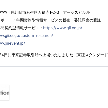
4 神奈川県川崎市麻生区万福寺1-2-3 アーシスビル7F
レポート／年間契約型情報サービスの販売、委託調査の受託
年間契約型情報サービス：
https://www.gii.co.jp/
ww.gii.co.jp/custom_research/
w.giievent.jp/
2月24日に東京証券取引所へ上場いたしました（東証スタンダード市