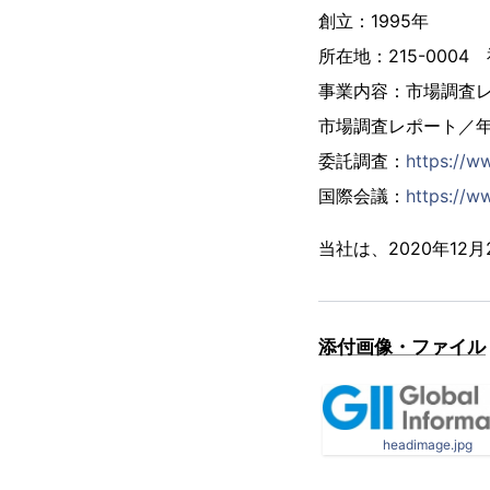
創立：1995年
所在地：215-000
事業内容：市場調査
市場調査レポート／
委託調査：
https://w
国際会議：
https://ww
当社は、2020年1
添付画像・ファイル
headimage.jpg