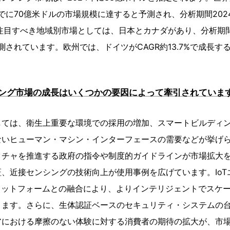
でに70億米ドルの市場規模に達すると予測され、分析期間2024-
の注目すべき地域別市場としては、日本とカナダがあり、分析期間
%と予測されています。欧州では、ドイツがCAGR約13.7%で成長
ング市場の成長はいくつかの要因によって牽引されていま
しては、衛生上重要な環境での採用の増加、スマートビルディ
ないヒューマン・マシン・インターフェースの需要などが挙げ
クチャを推進する政府の指令や制度的ガイドラインが市場拡大
、近接センシングの技術向上が使用事例を広げています。IoT
ラットフォームとの融合により、よりインテリジェントでスケ
ります。さらに、生体認証ベースのセキュリティ・システムの
アにおける摩擦のない体験に対する消費者の期待の拡大が、市