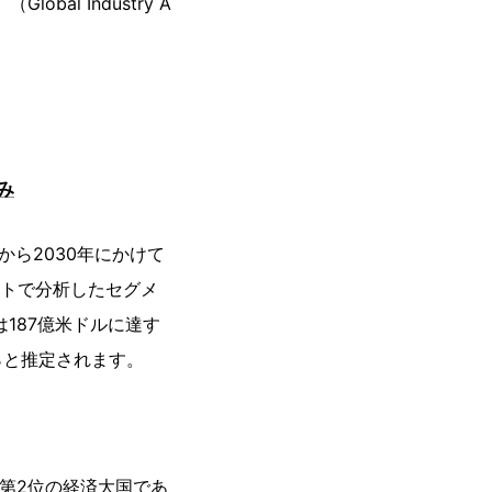
al Industry A
み
から2030年にかけて
ポートで分析したセグメ
は187億米ドルに達す
％と推定されます。
界第2位の経済大国であ