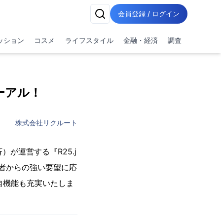
会員登録 / ログイン
ッション
コスメ
ライフスタイル
金融・経済
調査
ューアル！
株式会社リクルート
が運営する『R25.j
読者からの強い要望に応
自機能も充実いたしま