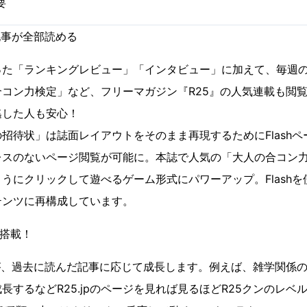
要
記事が全部読める
った「ランキングレビュー」「インタビュー」に加えて、毎週
コン力検定」など、フリーマガジン『R25』の人気連載も閲
逃した人も安心！
招待状」は誌面レイアウトをそのまま再現するためにFlash
レスのないページ閲覧が可能に。本誌で人気の「大人の合コン
うにクリックして遊べるゲーム形式にパワーアップ。Flash
テンツに再構成しています。
能搭載！
が、過去に読んだ記事に応じて成長します。例えば、雑学関係
長するなどR25.jpのページを見れば見るほどR25クンのレベ