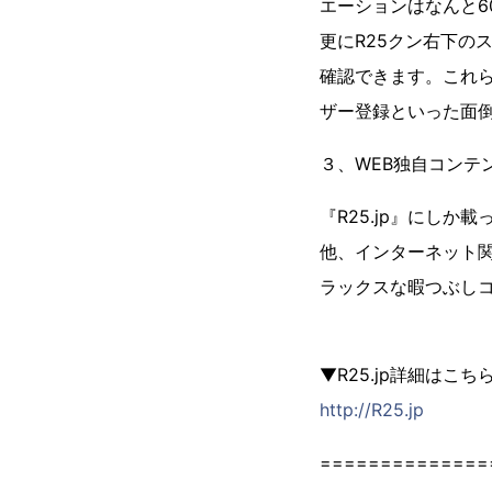
エーションはなんと6
更にR25クン右下の
確認できます。これら
ザー登録といった面
３、WEB独自コンテ
『R25.jp』にし
他、インターネット
ラックスな暇つぶし
▼R25.jp詳細はこ
http://R25.jp
==============