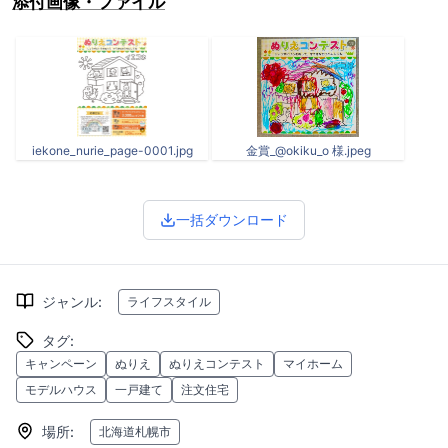
添付画像・ファイル
iekone_nurie_page-0001.jpg
金賞_@okiku_o 様.jpeg
一括ダウンロード
ジャンル
:
ライフスタイル
タグ
:
キャンペーン
ぬりえ
ぬりえコンテスト
マイホーム
モデルハウス
一戸建て
注文住宅
場所
:
北海道札幌市