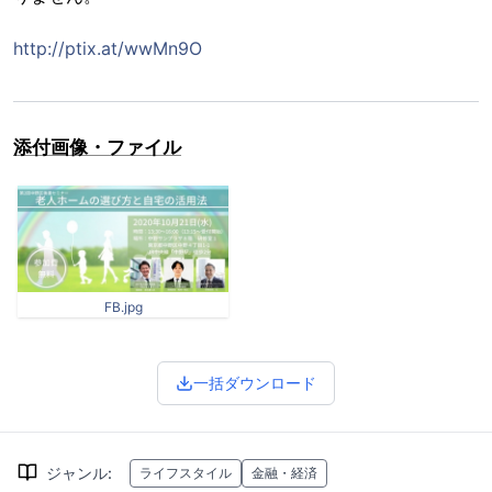
http://ptix.at/wwMn9O
添付画像・ファイル
FB.jpg
一括ダウンロード
ジャンル
:
ライフスタイル
金融・経済