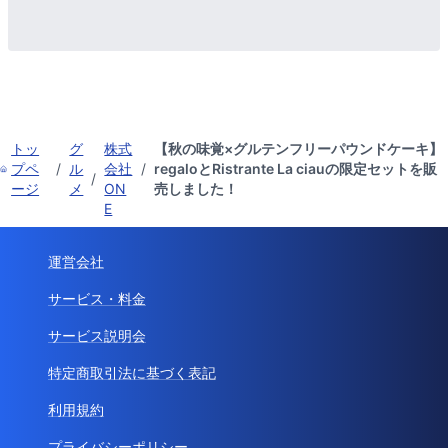
トッ
グ
株式
【秋の味覚×グルテンフリーパウンドケーキ】
プペ
/
ル
会社
/
regaloとRistrante La ciauの限定セットを販
/
ージ
メ
ON
売しました！
E
運営会社
サービス・料金
サービス説明会
特定商取引法に基づく表記
利用規約
プライバシーポリシー