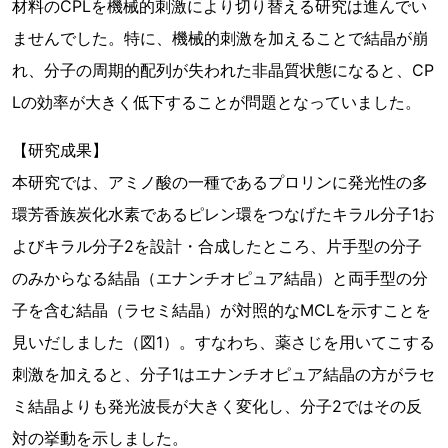
材料のCPLを機械的刺激により切り替える研究は進んでい
ませんでした。特に、機械的刺激を加えることで結晶が崩
れ、分子の周期的配列が失われた非晶質状態になると、CP
Lの効率が大きく低下することが問題となっていました。
【研究成果】
本研究では、アミノ酸の一種であるプロリンに発光性の多
環芳香族炭化水素であるピレン環をつなげたキラル分子1お
よびキラル分子2を設計・合成したところ、片手型の分子
のみからなる結晶（エナンチオピュア結晶）と両手型の分
子を含む結晶（ラセミ結晶）が対照的なMCLを示すことを
見いだしました（図1）。すなわち、薬さじを用いてこする
刺激を加えると、分子1はエナンチオピュア結晶の方がラセ
ミ結晶よりも発光波長が大きく変化し、分子2ではその反
対の挙動を示しました。