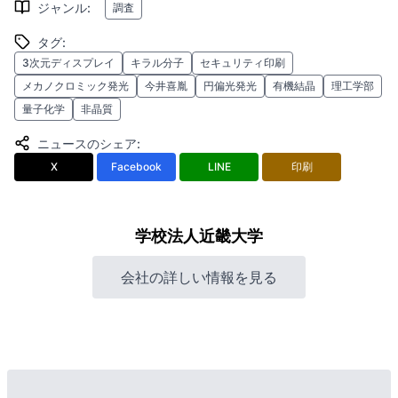
ジャンル
:
調査
タグ
:
3次元ディスプレイ
キラル分子
セキュリティ印刷
メカノクロミック発光
今井喜胤
円偏光発光
有機結晶
理工学部
量子化学
非晶質
ニュースのシェア
:
X
Facebook
LINE
印刷
学校法人近畿大学
会社の詳しい情報を見る