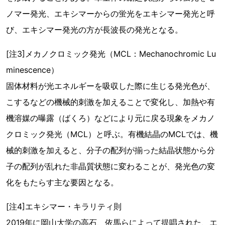
ノマー発光、エキシマーからの蛍光をエキシマー発光と呼
び、エキシマー発光の方が長波長の発光となる。
[注3]メカノクロミック発光（MCL：Mechanochromic Lu
minescence）
固体材料が光エネルギーを吸収した際に生じる発光色が、
こするなどの機械的刺激を加えることで変化し、加熱や有
機溶媒の曝露（ばくろ）などにより元に戻る現象をメカノ
クロミック発光（MCL）と呼ぶ。有機結晶のMCLでは、機
械的刺激を加えると、分子の配列が揃った結晶状態から分
子の配列が乱れた非晶質状態に変わることが、発光色の変
化をもたらす主な要因となる。
[注4]エキシマー・キラリティ則
2019年に岡山大学の高石、依馬らによって提唱された、エ