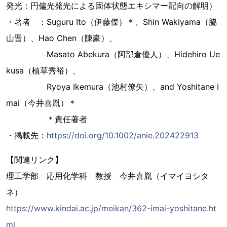
発光：円偏光発光による固体状態エキシマー配向の解明）
・著者 ：Suguru Ito（伊藤傑）＊、Shin Wakiyama（脇
山晋）、Hao Chen（陳豪）、
Masato Abekura（阿部倉優人）、Hidehiro Ue
kusa（植草秀裕）、
Ryoya Ikemura（池村僚矢）、and Yoshitane I
mai（今井喜胤）＊
＊責任著者
・掲載先：
https://doi.org/10.1002/anie.202422913
【関連リンク】
理工学部 応用化学科 教授 今井喜胤（イマイヨシタ
ネ）
https://www.kindai.ac.jp/meikan/362-imai-yoshitane.ht
ml