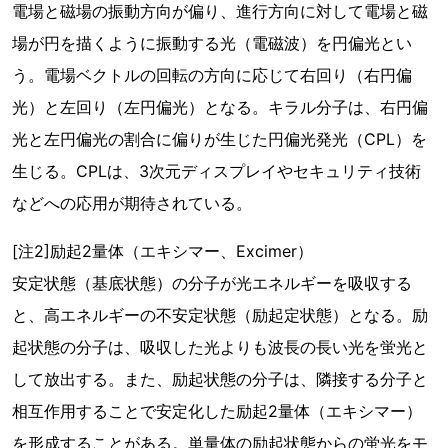
電場と磁場の振動方向が偏り、進行方向に対して電場と磁
場が円を描くように振動する光（電磁波）を円偏光とい
う。電場ベクトルの回転の方向に応じて右回り（右円偏
光）と左回り（左円偏光）となる。キラル分子は、右円偏
光と左円偏光の割合に偏りが生じた円偏光発光（CPL）を
生じる。CPLは、3次元ディスプレイやセキュリティ技術
などへの応用が期待されている。
[注2]励起2量体（エキシマー、Excimer）
安定状態（基底状態）の分子が光エネルギーを吸収する
と、高エネルギーの不安定状態（励起定状態）となる。励
起状態の分子は、吸収した光よりも波長の長い光を蛍光と
して放出する。また、励起状態の分子は、隣接する分子と
相互作用することで安定化した励起2量体（エキシマー）
を形成することがある。単量体の励起状態からの蛍光をモ