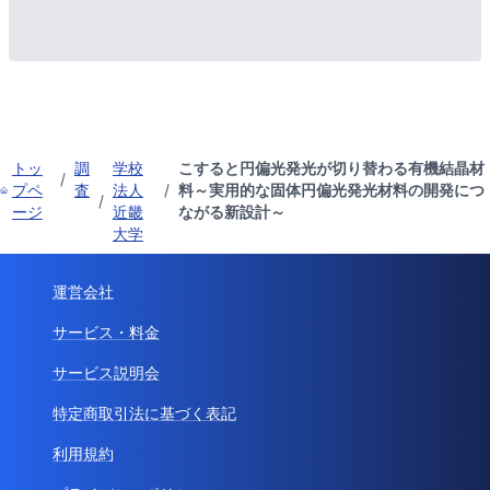
トッ
調
学校
こすると円偏光発光が切り替わる有機結晶材
/
プペ
査
法人
/
料～実用的な固体円偏光発光材料の開発につ
/
ージ
近畿
ながる新設計～
大学
運営会社
サービス・料金
サービス説明会
特定商取引法に基づく表記
利用規約