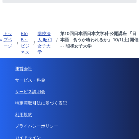
トッ
Bto
学校法
第10回日本語日本文学科 公開講座 「日
プペ
B・
人 昭和
/
本語 – 食うか喰われるか」 10/1(土)開催
/
/
ージ
ビジ
女子大
-- 昭和女子大学
ネス
学
運営会社
サービス・料金
サービス説明会
特定商取引法に基づく表記
利用規約
プライバシーポリシー
ガイドライン