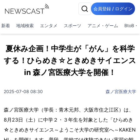
会員登録 / ログイン
新着
地域検索
エンタメ
スポーツ
アニメ・ゲーム
BtoB
夏休み企画！中学生が「がん」を科学
する！ひらめき☆ときめきサイエンス
in 森ノ宮医療大学を開催！
2025-07-08 08:30
森ノ宮医療大学
森ノ宮医療大学（学長：青木元邦、大阪市住之江区）は、
8月23日（土）に中学２・３年生を対象とした「ひらめき
☆ときめきサイエンス～ようこそ大学の研究室へ～KAKEN
HI」を開催します。普段、学校では体験できない実習や観