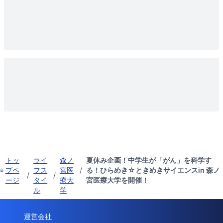
トッ
ライ
森ノ
夏休み企画！中学生が「がん」を科学す
プペ
フス
宮医
/
る！ひらめき☆ときめきサイエンスin 森ノ
/
/
ージ
タイ
療大
宮医療大学を開催！
ル
学
運営会社