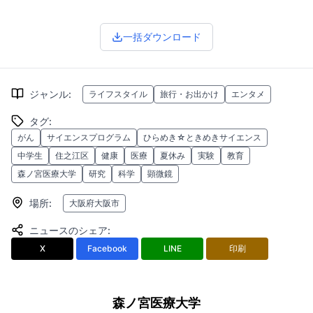
一括ダウンロード
ジャンル
:
ライフスタイル
旅行・お出かけ
エンタメ
タグ
:
がん
サイエンスプログラム
ひらめき☆ときめきサイエンス
中学生
住之江区
健康
医療
夏休み
実験
教育
森ノ宮医療大学
研究
科学
顕微鏡
場所
:
大阪府大阪市
ニュースのシェア
:
X
Facebook
LINE
印刷
森ノ宮医療大学