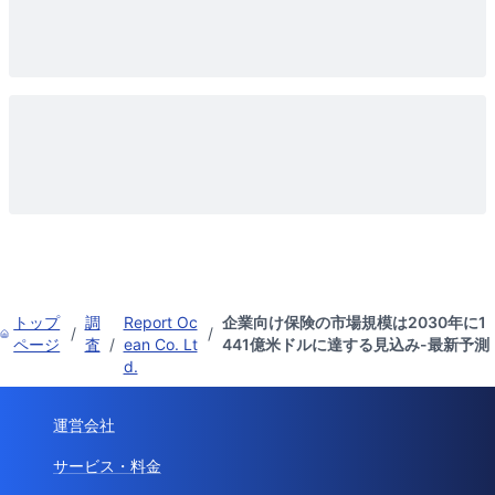
トップ
調
Report Oc
企業向け保険の市場規模は2030年に1
/
/
ページ
査
/
ean Co. Lt
441億米ドルに達する見込み-最新予測
d.
運営会社
サービス・料金