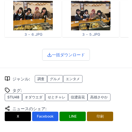
３－６.JPG
３－５.JPG
一括ダウンロード
ジャンル
:
調査
グルメ
エンタメ
タグ
:
STU48
オダウエダ
せとチャレ
信濃宙花
高雄さやか
ニュースのシェア
:
X
Facebook
LINE
印刷