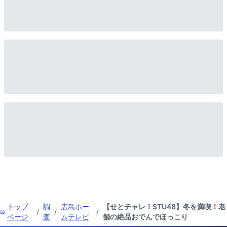
トップ
調
広島ホー
【せとチャレ！STU48】冬を満喫！老
/
/
/
ページ
査
ムテレビ
舗の絶品おでんでほっこり