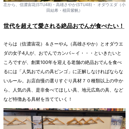
左から、信濃宙花(STU48)・高雄さやか(STU48)・ オダウエダ（小
田結希・植田紫帆）
世代を超えて愛される絶品おでんが食べたい！
そらは（信濃宙花）＆さーやん（高雄さやか）とオダウエ
ダの女子4人が、おでんでカンパ～イ・・・といきたいと
ころですが、創業100年を迎える老舗の絶品おでんを食べ
るには「人気おでんの具ビンゴ」に正解しなければならな
いルール。お店自慢の選りすぐり具材７０種類以上の中か
ら、人気の具、是非食べてほしい具、地元広島の具、など
など特徴ある具材を当てていく！