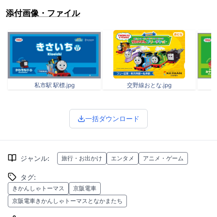
添付画像・ファイル
私市駅 駅標.jpg
交野線おとな.jpg
一括ダウンロード
ジャンル
:
旅行・お出かけ
エンタメ
アニメ・ゲーム
タグ
:
きかんしゃトーマス
京阪電車
京阪電車きかんしゃトーマスとなかまたち